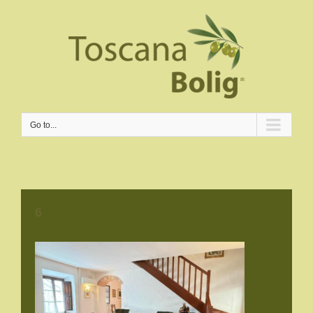
Go to...
6