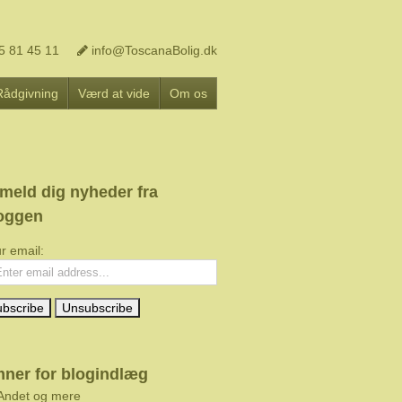
5 81 45 11
info@ToscanaBolig.dk
Rådgivning
Værd at vide
Om os
lmeld dig nyheder fra
oggen
r email:
ner for blogindlæg
Andet og mere