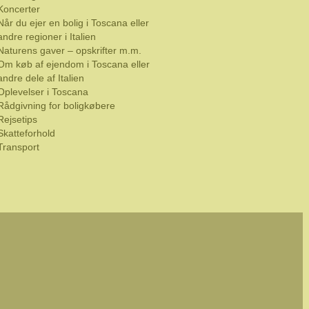
Koncerter
Når du ejer en bolig i Toscana eller
andre regioner i Italien
Naturens gaver – opskrifter m.m.
Om køb af ejendom i Toscana eller
andre dele af Italien
Oplevelser i Toscana
Rådgivning for boligkøbere
Rejsetips
Skatteforhold
Transport