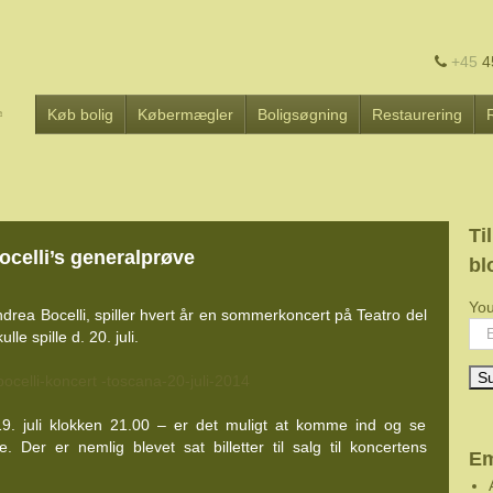
+45
4
Køb bolig
Købermægler
Boligsøgning
Restaurering
Ti
 Bocelli’s generalprøve
bl
You
drea Bocelli, spiller hvert år en sommerkoncert på Teatro del
lle spille d. 20. juli.
9. juli klokken 21.00 – er det muligt at komme ind og se
e. Der er nemlig blevet sat billetter til salg til koncertens
Em