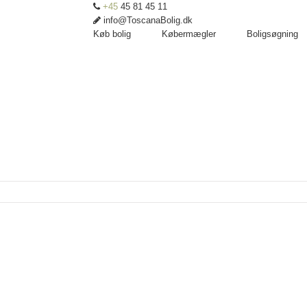
+45
45 81 45 11
info@ToscanaBolig.dk
Køb bolig
Købermægler
Boligsøgning