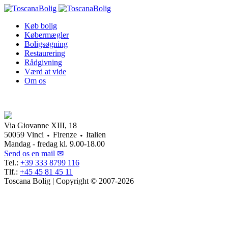
Køb bolig
Købermægler
Boligsøgning
Restaurering
Rådgivning
Værd at vide
Om os
Via Giovanne XIII, 18
50059 Vinci ⬩ Firenze ⬩ Italien
Mandag - fredag kl. 9.00-18.00
Send os en mail ✉
Tel.:
+39 333 8799 116
Tlf.:
+45 45 81 45 11
Toscana Bolig | Copyright © 2007-2026