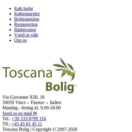
Køb bolig
Købermægler
Boligsøgning
Restaurering
Rådgivning
Værd at vide
Om os
Via Giovanne XIII, 18
50059 Vinci ⬩ Firenze ⬩ Italien
Mandag - fredag kl. 9.00-18.00
Send os en mail ✉
Tel.:
+39 333 8799 116
Tlf.:
+45 45 81 45 11
Toscana Bolig | Copyright © 2007-2026