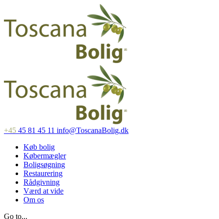
+45
45 81 45 11
info@ToscanaBolig.dk
Køb bolig
Købermægler
Boligsøgning
Restaurering
Rådgivning
Værd at vide
Om os
Go to...