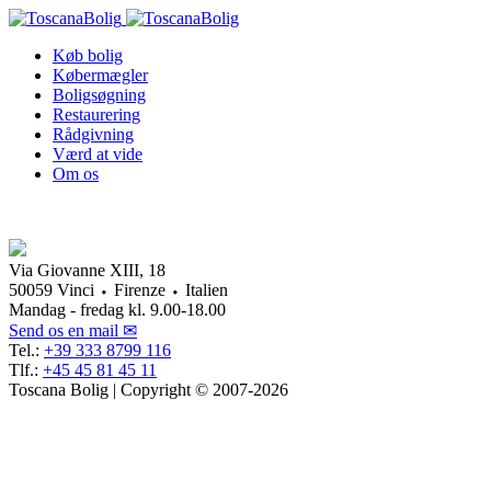
Køb bolig
Købermægler
Boligsøgning
Restaurering
Rådgivning
Værd at vide
Om os
Via Giovanne XIII, 18
50059 Vinci ⬩ Firenze ⬩ Italien
Mandag - fredag kl. 9.00-18.00
Send os en mail ✉
Tel.:
+39 333 8799 116
Tlf.:
+45 45 81 45 11
Toscana Bolig | Copyright © 2007-2026