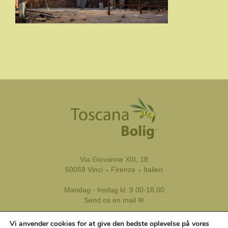
Via Giovanne XIII, 18
50059 Vinci ⬩ Firenze ⬩ Italien
Mandag - fredag kl. 9.00-18.00
Send os en mail ✉
Tel.:
+39 333 8799 116
Vi anvender cookies for at give den bedste oplevelse på vores