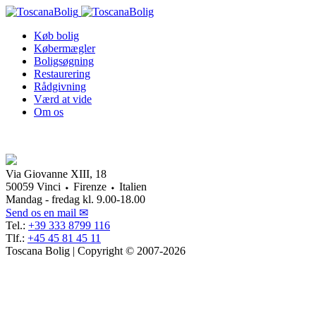
Køb bolig
Købermægler
Boligsøgning
Restaurering
Rådgivning
Værd at vide
Om os
Via Giovanne XIII, 18
50059 Vinci ⬩ Firenze ⬩ Italien
Mandag - fredag kl. 9.00-18.00
Send os en mail ✉
Tel.:
+39 333 8799 116
Tlf.:
+45 45 81 45 11
Toscana Bolig | Copyright © 2007-2026