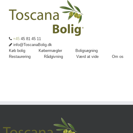
+45
45 81 45 11
info@ToscanaBolig.dk
Køb bolig
Købermægler
Boligsøgning
Restaurering
Rådgivning
Værd at vide
Om os