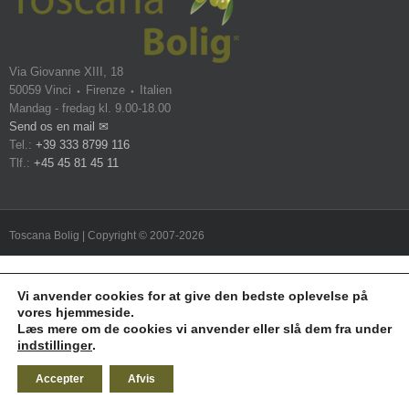
Via Giovanne XIII, 18
50059 Vinci ⬩ Firenze ⬩ Italien
Mandag - fredag kl. 9.00-18.00
Send os en mail ✉
Tel.:
+39 333 8799 116
Tlf.:
+45 45 81 45 11
Toscana Bolig | Copyright © 2007-2026
Vi anvender cookies for at give den bedste oplevelse på
vores hjemmeside.
Læs mere om de cookies vi anvender eller slå dem fra under
indstillinger
.
Accepter
Afvis