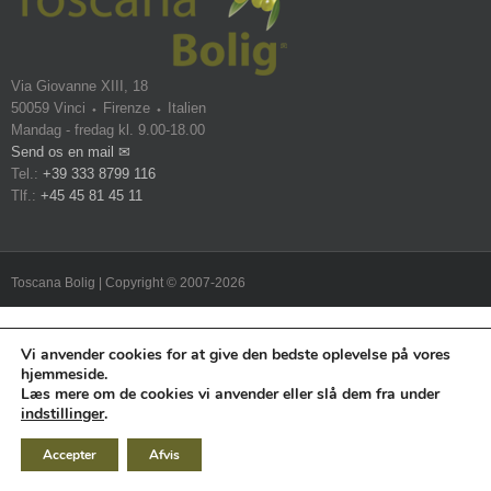
Via Giovanne XIII, 18
50059 Vinci ⬩ Firenze ⬩ Italien
Mandag - fredag kl. 9.00-18.00
Send os en mail ✉
Tel.:
+39 333 8799 116
Tlf.:
+45 45 81 45 11
Toscana Bolig | Copyright © 2007-2026
Vi anvender cookies for at give den bedste oplevelse på vores
hjemmeside.
Læs mere om de cookies vi anvender eller slå dem fra under
indstillinger
.
Accepter
Afvis