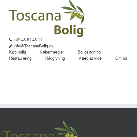
+45
45 81 45 11
info@ToscanaBolig.dk
Køb bolig
Købermægler
Boligsøgning
Restaurering
Rådgivning
Værd at vide
Om os