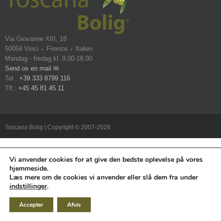
Via Giovanne XIII, 18
50059 Vinci ⬩ Firenze ⬩ Italien
Mandag - fredag kl. 9.00-18.00
Send os en mail ✉
Tel.:
+39 333 8799 116
Tlf.:
+45 45 81 45 11
Toscana Bolig | Copyright © 2007-2026
Vi anvender cookies for at give den bedste oplevelse på vores
hjemmeside.
Læs mere om de cookies vi anvender eller slå dem fra under
indstillinger
.
Accepter
Afvis