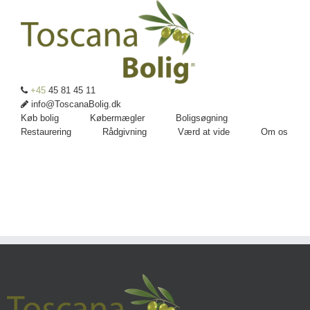
+45
45 81 45 11
info@ToscanaBolig.dk
Køb bolig
Købermægler
Boligsøgning
Restaurering
Rådgivning
Værd at vide
Om os