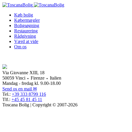
Køb bolig
Købermægler
Boligsøgning
Restaurering
Rådgivning
Værd at vide
Om os
Via Giovanne XIII, 18
50059 Vinci ⬩ Firenze ⬩ Italien
Mandag - fredag kl. 9.00-18.00
Send os en mail ✉
Tel.:
+39 333 8799 116
Tlf.:
+45 45 81 45 11
Toscana Bolig | Copyright © 2007-2026