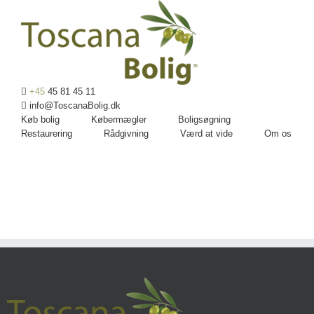
+45
45 81 45 11
info@ToscanaBolig.dk
Køb bolig
Købermægler
Boligsøgning
Restaurering
Rådgivning
Værd at vide
Om os