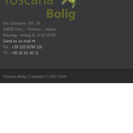
Via Giovanne XIII, 18
50059 Vinci ⬩ Firenze ⬩ Italien
Mandag - fredag kl. 9.00-18.00
Send os en mail ✉
Tel.:
+39 333 8799 116
Tlf.:
+45 45 81 45 11
Toscana Bolig | Copyright © 2007-2026