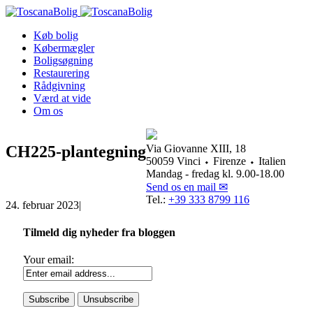
Køb bolig
Købermægler
Boligsøgning
Restaurering
Rådgivning
Værd at vide
Om os
CH225-plantegning
Via Giovanne XIII, 18
50059 Vinci ⬩ Firenze ⬩ Italien
Mandag - fredag kl. 9.00-18.00
Send os en mail ✉
Tel.:
+39 333 8799 116
24. februar 2023
|
Tilmeld dig nyheder fra bloggen
Your email: