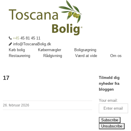
+45
45 81 45 11
info@ToscanaBolig.dk
Køb bolig
Købermægler
Boligsøgning
Restaurering
Rådgivning
Værd at vide
Om os
17
Tilmeld dig
nyheder fra
bloggen
Your email:
26. februar 2026