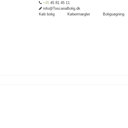
+45
45 81 45 11
info@ToscanaBolig.dk
Køb bolig
Købermægler
Boligsøgning