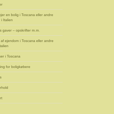
er
jer en bolig i Toscana eller andre
i Italien
s gaver – opskrifter m.m.
af ejendom i Toscana eller andre
talien
ser i Toscana
ing for boligkøbere
s
rhold
rt