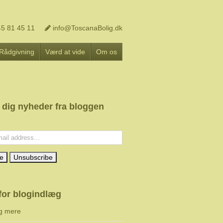
5 81 45 11
info@ToscanaBolig.dk
Rådgivning
Værd at vide
Om os
 dig nyheder fra bloggen
l:
for blogindlæg
g mere