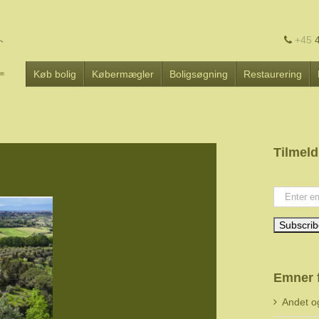
+45
4
Køb bolig
Købermægler
Boligsøgning
Restaurering
Tilmeld
Your emai
Emner 
Andet o