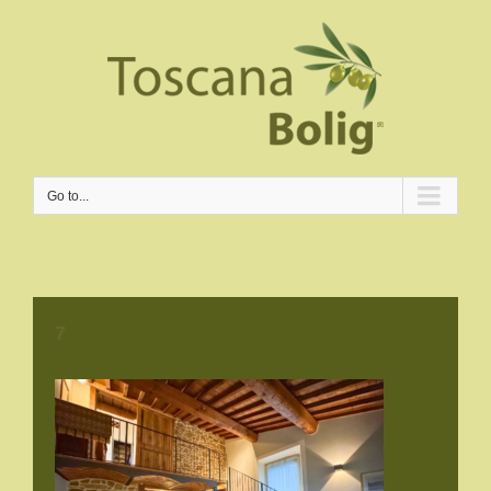
Go to...
7