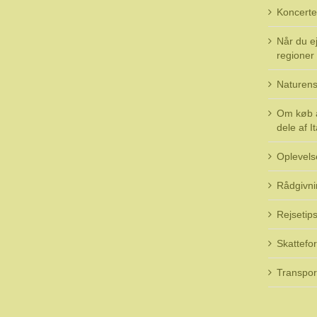
Koncerte
Når du ej
regioner i
Naturens
Om køb a
dele af It
Oplevels
Rådgivni
Rejsetip
Skattefo
Transpor