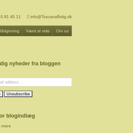
5 81 45 11
info@ToscanaBolig.dk
Rådgivning
Værd at vide
Om os
 dig nyheder fra bloggen
:
or blogindlæg
g mere