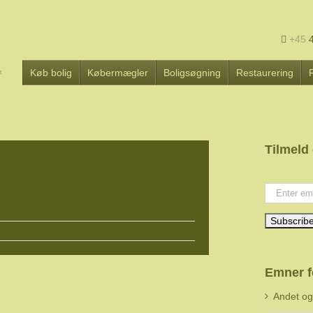
+45
4
Køb bolig
Købermægler
Boligsøgning
Restaurering
Tilmeld
Your email
Emner f
Andet o