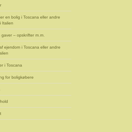
r
er en bolig i Toscana eller andre
 Italien
 gaver – opskrifter m.m.
f ejendom i Toscana eller andre
alien
er i Toscana
ng for boligkøbere
s
rhold
t